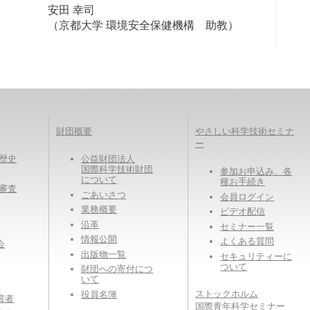
安田 幸司
（京都大学 環境安全保健機構 助教）
財団概要
やさしい科学技術セミナ
ー
eの歴史
公益財団法人
国際科学技術財団
参加お申込み、各
について
種お手続き
eの審査
ごあいさつ
会員ログイン
業務概要
ビデオ配信
沿革
セミナー一覧
情報公開
よくある質問
会
出版物一覧
セキュリティーに
ついて
財団への寄付につ
いて
ストックホルム
役員名簿
賞者
国際青年科学セミナー