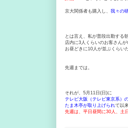
京大関係者も購入し、
我々の
とは言え、私が普段出勤する朝
店内に3人くらいのお客さんが
お昼どきに10人が並ぶくらい
先週までは。
それが、5月11日(日)に
テレビ大阪（テレビ東京系）
たま木亭が取り上げられ
て以
先週は、平日昼間に30人、土