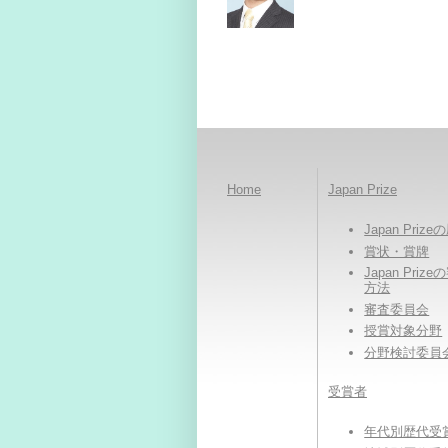
Home
Japan Prize
Japan Priz
賞状・賞牌
Japan Priz
方法
審査委員会
授賞対象分野
分野検討委員
受賞者
年代別歴代受