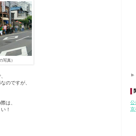
の写真）
で、
稀なのですが、
公
の際は、
京
さい！