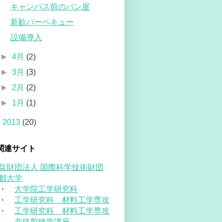
キャンパス前のパン屋
新歓バーベキュー
設備導入
►
4月
(2)
►
3月
(3)
►
2月
(2)
►
1月
(1)
►
2013
(20)
関連サイト
益財団法人 国際科学技術財団
都大学
・
大学院工学研究科
・
工学研究科 材料工学専攻
・
工学研究科 材料工学専攻
非鉄製錬学講座