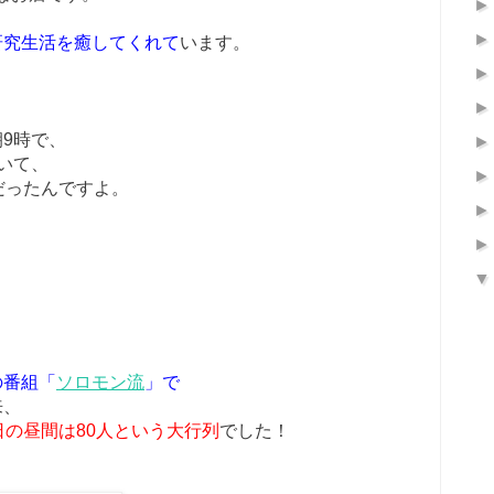
研究生活を癒してくれて
います。
9時で、
いて、
だったんですよ。
の番組「
ソロモン流
」で
来、
日の昼間は80人という大行列
でした！