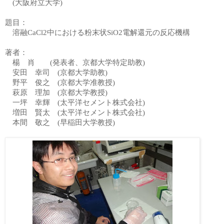
(大阪府立大学)
題目：
溶融CaCl2中における粉末状SiO2電解還元の反応機構
著者：
楊
肖 (発表者、京都大学特定助教)
安田 幸司 (京都大学助教)
野平 俊之 (京都大学准教授)
萩原 理加 (京都大学教授)
一坪 幸輝
(太平洋セメント株式会社)
増田 賢太
(太平洋セメント株式会社)
本間 敬之 (早稲田大学教授)