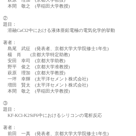
本間 敬之 (早稲田大学教授)
②
題目：
溶融CaCl2中における液体亜鉛電極の電気化学的挙動
著者：
島尾 武征
(発表者、京都大学大学院修士1年生)
楊
肖 (京都大学特定助教)
安田 幸司 (京都大学助教)
野平 俊之 (京都大学准教授)
萩原 理加 (京都大学教授)
一坪 幸輝
(太平洋セメント株式会社)
増田 賢太
(太平洋セメント株式会社)
本間 敬之 (早稲田大学教授)
③
題目：
KF-KCl-K2SiF6中におけるシリコンの電析反応
著者：
前田 一真
(発表者、京都大学大学院修士1年生)