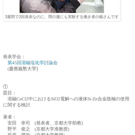
3週間で2回発表なのに、間の週にも実験する働き者の楊さんです
発表学会：
第45回溶融塩化学討論会
学)
(慶應義塾大
①
題目：
溶融CaCl2中におけるSiO2電解への液体Si-Zn合金陰極の使用
に関する検討
著者：
安田 幸司 (
発表者、
京都大学助教)
野平 俊之 (京都大学准教授)
萩原 理加 (京都大学教授)