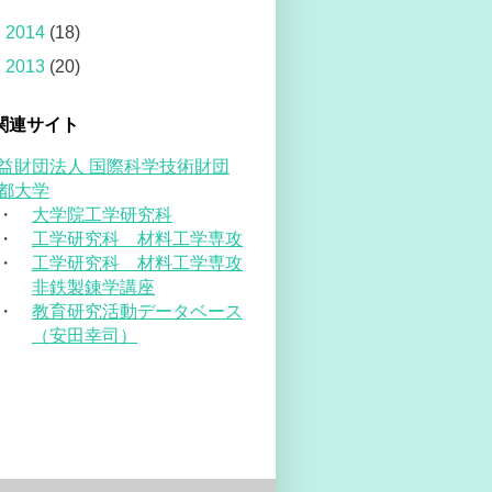
►
2014
(18)
►
2013
(20)
関連サイト
益財団法人 国際科学技術財団
都大学
・
大学院工学研究科
・
工学研究科 材料工学専攻
・
工学研究科 材料工学専攻
非鉄製錬学講座
・
教育研究活動データベース
（安田幸司）