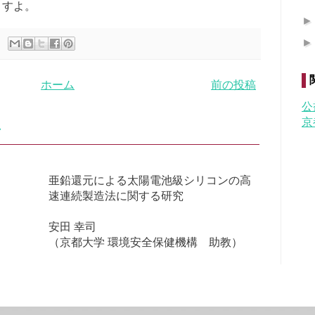
ますよ。
ホーム
前の投稿
公
京
亜鉛還元による太陽電池級シリコンの高
速連続製造法に関する研究
安田 幸司
（京都大学 環境安全保健機構 助教）