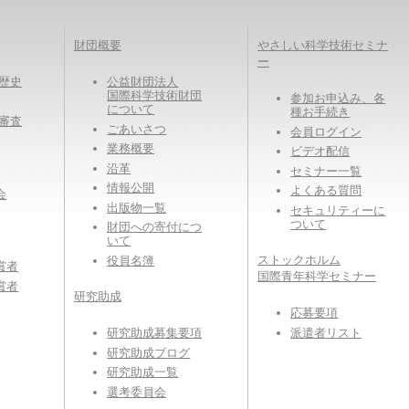
財団概要
やさしい科学技術セミナ
ー
eの歴史
公益財団法人
国際科学技術財団
参加お申込み、各
について
種お手続き
eの審査
ごあいさつ
会員ログイン
業務概要
ビデオ配信
沿革
セミナー一覧
情報公開
よくある質問
会
出版物一覧
セキュリティーに
ついて
財団への寄付につ
いて
ストックホルム
役員名簿
賞者
国際青年科学セミナー
賞者
研究助成
応募要項
派遣者リスト
研究助成募集要項
研究助成ブログ
研究助成一覧
選考委員会