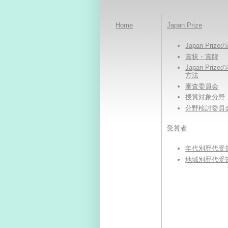
Home
Japan Prize
Japan Priz
賞状・賞牌
Japan Priz
方法
審査委員会
授賞対象分野
分野検討委員
受賞者
年代別歴代受
地域別歴代受