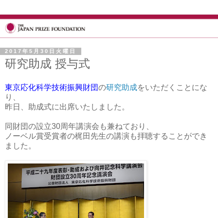
2017年5月30日火曜日
研究助成 授与式
東京応化科学技術振興財団
の
研究助成
をいただくことにな
り、
昨日、助成式に出席いたしました。
同財団の設立30周年講演会も兼ねており、
ノーベル賞受賞者の梶田先生の講演も拝聴することができ
ました。