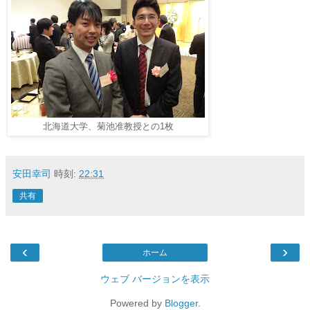
北海道大学、菊池准教授との1枚
安田幸司
時刻:
22:31
共有
‹
›
ホーム
ウェブ バージョンを表示
Powered by
Blogger
.